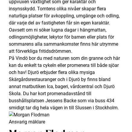
uppvuxen växtlighet som ger karaktär och
insynsskydd. Tomtens olika nivåer skapar flera
naturliga platser för avkoppling, umgänge och odling,
där varje del av fastigheten får sin egen karaktär.
Oavsett om ni söker lugna dagar i hängmattan,
odlingsmöjligheter, lekytor för barnen eller plats för
sommarens alla sammankomster finns här utrymme
att förverkliga fritidsdrömmen.
På Vindö bor du med naturen som din granne och här
kan du enkelt ta cykeln eller promenera till både sjöar
och hav! Djurö erbjuder flera olika mysiga
Skärgårdsrestauranger och i Djurö by finns bland
annat matbutiken Ica, bageri, vårdcentral och Djurö
Skola. Du har kort promenadavstånd till
busshållsplatsen Jessens Backe som via buss 434
smidigt tar dig hela vägen in till Slussen i Stockholm.
Ansvarig mäklare