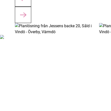
Ska vi ses hemma hos
dig?
Du kanske går i försäljningstankar, eller så funderar du
på vad din bostad är värd. Oavsett om du har planer på
att sälja din bostad eller bara är nyfiken på värdet kan
du ta hjälp av våra mäklare. Vi värderar ditt hus, din
lägenhet, sommarstuga eller fastighet. Antingen
hemma hos dig eller digitalt. Klicka på länken och fyll i
formuläret så kontaktar vi dig för ett förutsättningslöst
möte.