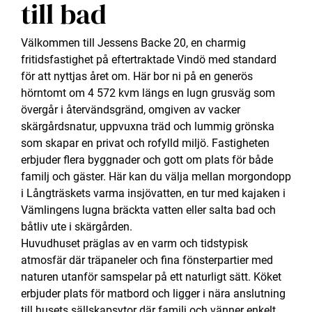
till bad
Välkommen till Jessens Backe 20, en charmig
fritidsfastighet på eftertraktade Vindö med standard
för att nyttjas året om. Här bor ni på en generös
hörntomt om 4 572 kvm längs en lugn grusväg som
övergår i återvändsgränd, omgiven av vacker
skärgårdsnatur, uppvuxna träd och lummig grönska
som skapar en privat och rofylld miljö. Fastigheten
erbjuder flera byggnader och gott om plats för både
familj och gäster. Här kan du välja mellan morgondopp
i Långträskets varma insjövatten, en tur med kajaken i
Vämlingens lugna bräckta vatten eller salta bad och
båtliv ute i skärgården.
Huvudhuset präglas av en varm och tidstypisk
atmosfär där träpaneler och fina fönsterpartier med
naturen utanför samspelar på ett naturligt sätt. Köket
erbjuder plats för matbord och ligger i nära anslutning
till husets sällskapsytor där familj och vänner enkelt