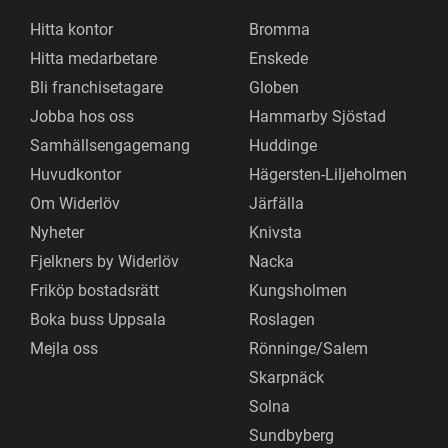
Hitta kontor
Bromma
Hitta medarbetare
Enskede
Bli franchisetagare
Globen
Jobba hos oss
Hammarby Sjöstad
Samhällsengagemang
Huddinge
Huvudkontor
Hägersten-Liljeholmen
Om Widerlöv
Järfälla
Nyheter
Knivsta
Fjelkners by Widerlöv
Nacka
Friköp bostadsrätt
Kungsholmen
Boka buss Uppsala
Roslagen
Mejla oss
Rönninge/Salem
Skarpnäck
Solna
Sundbyberg