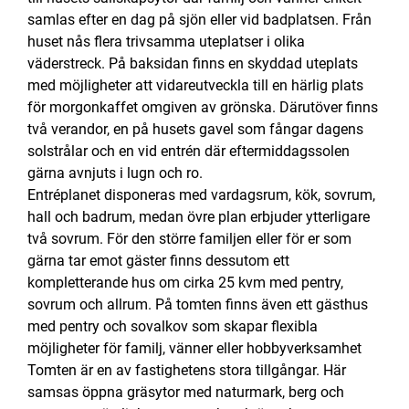
samlas efter en dag på sjön eller vid badplatsen. Från
huset nås flera trivsamma uteplatser i olika
väderstreck. På baksidan finns en skyddad uteplats
med möjligheter att vidareutveckla till en härlig plats
för morgonkaffet omgiven av grönska. Därutöver finns
två verandor, en på husets gavel som fångar dagens
solstrålar och en vid entrén där eftermiddagssolen
gärna avnjuts i lugn och ro.
Entréplanet disponeras med vardagsrum, kök, sovrum,
hall och badrum, medan övre plan erbjuder ytterligare
två sovrum. För den större familjen eller för er som
gärna tar emot gäster finns dessutom ett
kompletterande hus om cirka 25 kvm med pentry,
sovrum och allrum. På tomten finns även ett gästhus
med pentry och sovalkov som skapar flexibla
möjligheter för familj, vänner eller hobbyverksamhet
Tomten är en av fastighetens stora tillgångar. Här
samsas öppna gräsytor med naturmark, berg och